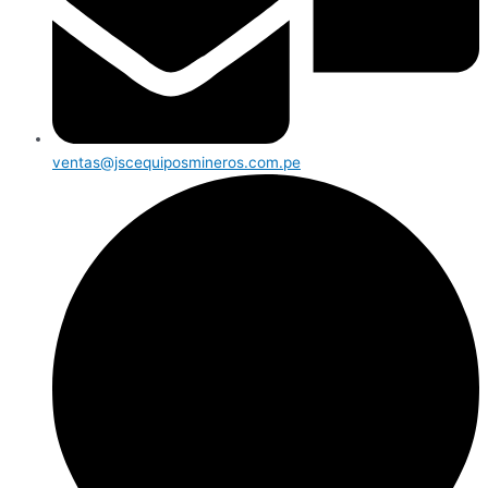
ventas@jscequiposmineros.com.pe