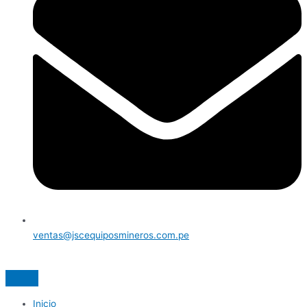
ventas@jscequiposmineros.com.pe
Inicio