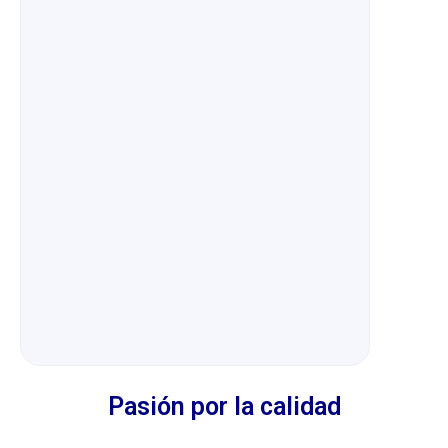
Valorado
con
0
de
5
Pasión por la calidad