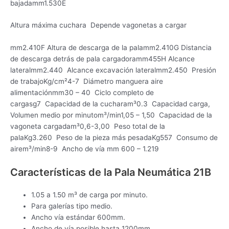
bajadamm1.530E
Altura máxima cuchara Depende vagonetas a cargar
mm2.410F Altura de descarga de la palamm2.410G Distancia
de descarga detrás de pala cargadoramm455H Alcance
lateralmm2.440 Alcance excavación lateralmm2.450 Presión
de trabajoKg/cm²4-7 Diámetro manguera aire
alimentaciónmm30 – 40 Ciclo completo de
cargasg7 Capacidad de la cucharam³0.3 Capacidad carga,
Volumen medio por minutom³/min1,05 – 1,50 Capacidad de la
vagoneta cargadam³0,6-3,00 Peso total de la
palaKg3.260 Peso de la pieza más pesadaKg557 Consumo de
airem³/min8-9 Ancho de vía mm 600 – 1.219
Características de la Pala Neumática 21B
1.05 a 1.50 m³ de carga por minuto.
Para galerías tipo medio.
Ancho vía estándar 600mm.
Ancho de vía posible hasta 1200mm.