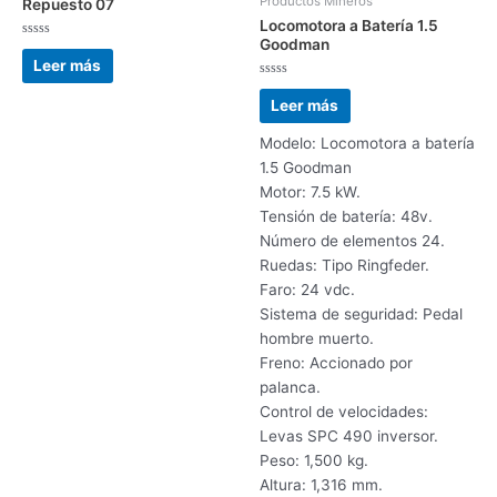
Productos Mineros
Repuesto 07
Locomotora a Batería 1.5
Goodman
Valorado
con
Leer más
0
de
Valorado
5
con
Leer más
0
de
5
Modelo: Locomotora a batería
1.5 Goodman
Motor: 7.5 kW.
Tensión de batería: 48v.
Número de elementos 24.
Ruedas: Tipo Ringfeder.
Faro: 24 vdc.
Sistema de seguridad: Pedal
hombre muerto.
Freno: Accionado por
palanca.
Control de velocidades:
Levas SPC 490 inversor.
Peso: 1,500 kg.
Altura: 1,316 mm.