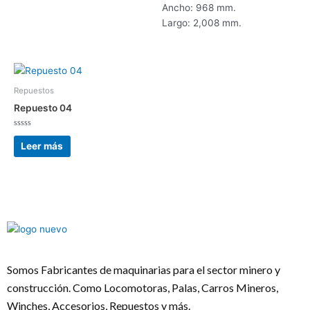
Ancho: 968 mm.
Largo: 2,008 mm.
Repuestos
Repuesto 04
Valorado
con
Leer más
0
de
5
Somos Fabricantes de maquinarias para el sector minero y
construcción. Como Locomotoras, Palas, Carros Mineros,
Winches, Accesorios, Repuestos y más.