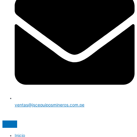
ventas@jscequiposmineros.com.pe
Inicio