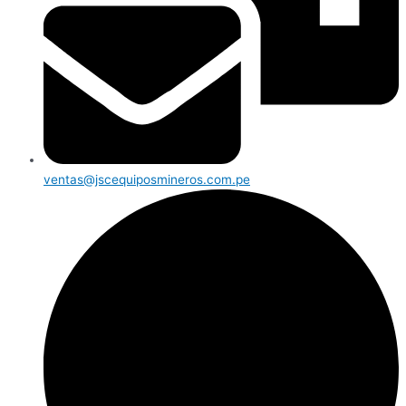
ventas@jscequiposmineros.com.pe